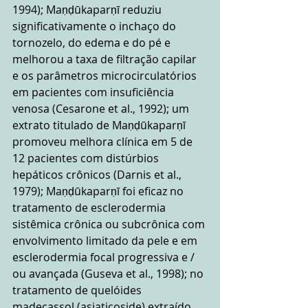
1994); Maṇḍūkaparṇī reduziu 
significativamente o inchaço do 
tornozelo, do edema e do pé e 
melhorou a taxa de filtração capilar 
e os parâmetros microcirculatórios 
em pacientes com insuficiência 
venosa (Cesarone et al., 1992); um 
extrato titulado de Maṇḍūkaparṇī 
promoveu melhora clínica em 5 de 
12 pacientes com distúrbios 
hepáticos crônicos (Darnis et al., 
1979); Maṇḍūkaparṇī foi eficaz no 
tratamento de esclerodermia 
sistêmica crônica ou subcrônica com 
envolvimento limitado da pele e em 
esclerodermia focal progressiva e / 
ou avançada (Guseva et al., 1998); no 
tratamento de quelóides 
madecassol (asiaticoside) extraído 