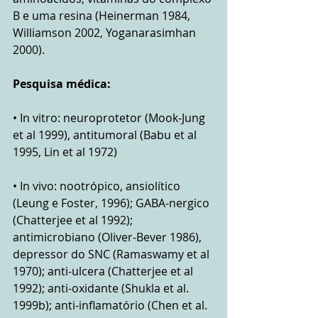
B e uma resina (Heinerman 1984, 
Williamson 2002, Yoganarasimhan 
2000).
Pesquisa médica:
• In vitro: neuroprotetor (Mook-Jung 
et al 1999), antitumoral (Babu et al 
1995, Lin et al 1972)
• In vivo: nootrópico, ansiolítico 
(Leung e Foster, 1996); GABA-nergico 
(Chatterjee et al 1992); 
antimicrobiano (Oliver-Bever 1986), 
depressor do SNC (Ramaswamy et al 
1970); anti-ulcera (Chatterjee et al 
1992); anti-oxidante (Shukla et al. 
1999b); anti-inflamatório (Chen et al. 