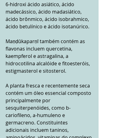
6-hidroxi ácido asiático, ácido 
madecássico, ácido madasiático, 
ácido brônmico, ácido isobrahmico, 
ácido betulínico e ácido isotanúrico.
Maṇḍūkaparṇī também contém as 
flavonas incluem quercetina, 
kaempferol e astragalina, a 
hidrocotilina alcalóide e fitoesteróis, 
estigmasterol e sitosterol.
A planta fresca e recentemente seca 
contém um óleo essencial composto 
principalmente por 
sesquiterpenóides, como b-
cariofileno, a-humuleno e 
germacreno. Constituintes 
adicionais incluem taninos, 
aminoácidos, vitaminas do complexo 