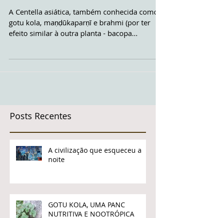
GOTU KOLA, UMA PANC
NUTRITIVA E NOOTRÓPICA
A Centella asiática, também conhecida como
gotu kola, maṇḍūkaparṇī e brahmi (por ter
efeito similar à outra planta - bacopa
monnieri), é...
Posts Recentes
A civilização que esqueceu a
noite