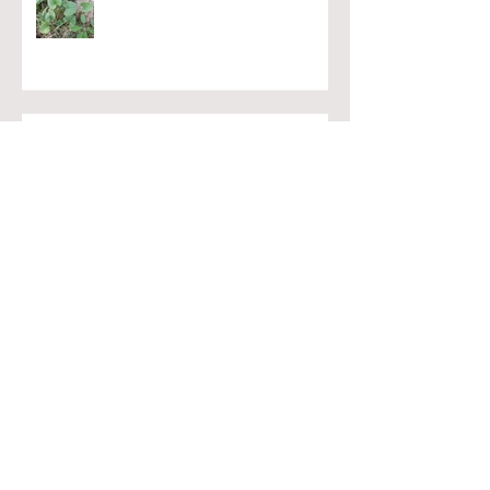
GOTU KOLA, UMA PANC
NUTRITIVA E NOOTRÓPICA
VEGETARIANISMO E AYURVEDA
OS PERIGOS DA LUZ AZUL E O
QUE FAZER PARA SE PROTEGER
Luz: o elo obscurecido da
saúde